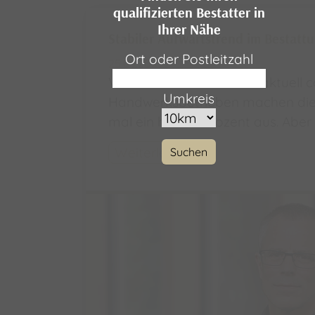
qualifizierten Bestatter in
Ihrer Nähe
Stabiler Aufwärtstrend im Bestatt
Ort oder Postleitzahl
25.09.2023
Von den in Deutschland aktuell ca
Umkreis
Handwerksbetrieben machen die
mal ein halbes Prozent aus. Aber
Weiterlesen