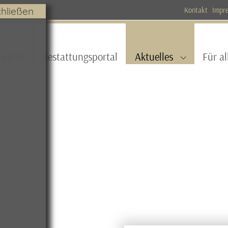
chließen
Kontakt
Impr
(current)
rsuche
Bestattungsportal
Aktuelles
Für al
Submenu fo