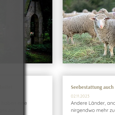
beitet
Seebestattung auch 
02.11.2023
 haben eine
Andere Länder, ander
ges zur
nirgendwo mehr zu 