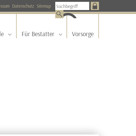
essum
Datenschutz
Sitemap
le
Für Bestatter
Vorsorge
r "Aktuelles"
Submenu for "Für alle"
Submenu for "Für Bestatter"