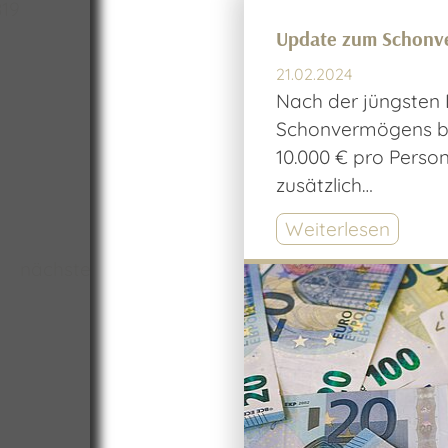
8
19
Update zum Schonve
21.02.2024
Nach der jüngsten 
Schonvermögens be
10.000 € pro Person
zusätzlich…
Weiterlesen
nächste