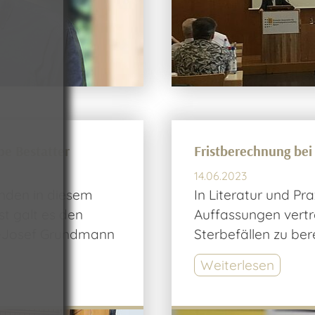
pe Bestatter
Fristberechnung bei 
14.06.2023
nden in diesem
In Literatur und Pr
t galt es den
Auffassungen vertre
z-Josef Grundmann
Sterbefällen zu ber
Weiterlesen