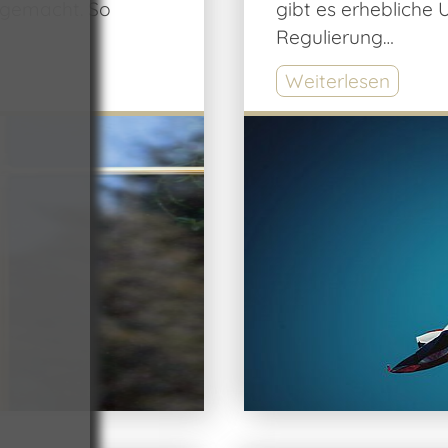
 gemacht. So
gibt es erhebliche 
Regulierung…
Weiterlesen