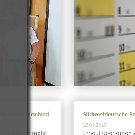
ht den Unterschied
Südwestdeutsche Be
23.03.2023
rgproduktion mehr,
Erneut über guten 