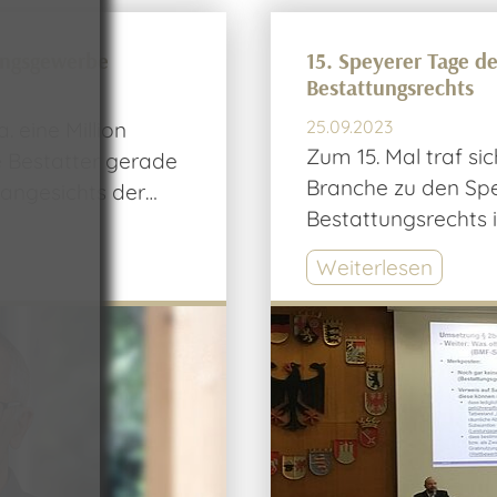
ungsgewerbe
15. Speyerer Tage d
Bestattungsrechts
25.09.2023
. eine Million
Zum 15. Mal traf si
 Bestatter gerade
Branche zu den Spe
 angesichts der…
Bestattungsrechts i
Weiterlesen