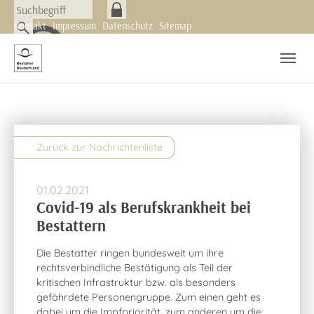
Skip to main navigation
Zum Hauptinhalt springen
Skip to page footer
Kontakt
Impressum
Datenschutz
Sitemap
Nachrichten
Newsletter
Zurück zur Nachrichtenliste
01.02.2021
Covid-19 als Berufskrankheit bei
Bestattern
Die Bestatter ringen bundesweit um ihre
rechtsverbindliche Bestätigung als Teil der
kritischen Infrastruktur bzw. als besonders
gefährdete Personengruppe. Zum einen geht es
dabei um die Impfpriorität, zum anderen um die