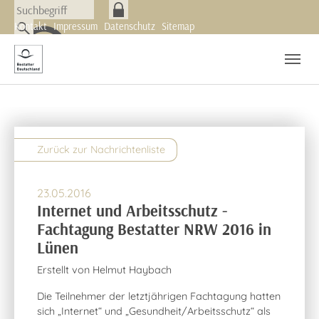
Skip to main navigation
Zum Hauptinhalt springen
Skip to page footer
Kontakt
Impressum
Datenschutz
Sitemap
Nachrichten
Newsletter
Zurück zur Nachrichtenliste
23.05.2016
Internet und Arbeitsschutz -
Fachtagung Bestatter NRW 2016 in
Lünen
Erstellt von
Helmut Haybach
Die Teilnehmer der letztjährigen Fachtagung hatten
sich „Internet“ und „Gesundheit/Arbeitsschutz“ als