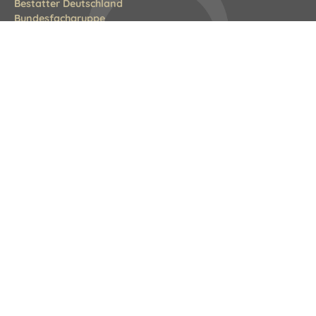
Bestatter Deutschland
Bundesfachgruppe
Littenstraße 10
10179 Berlin
Tel.: 030 308823-0
E-Mail:
info@bestatterdeutschland.de
Landesverbände
Schreiner Baden
Landesfachverband Schreinerhandwerk Baden-Württemberg
Fachverband Schreinerhandwerk Bayern
Tischler-Innung Berlin