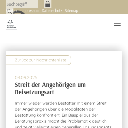
Skip to main navigation
Zum Hauptinhalt springen
Skip to page footer
Kontakt
Impressum
Datenschutz
Sitemap
Nachrichten
Newsletter
Zurück zur Nachrichtenliste
04.09.2025
Streit der Angehörigen um
Beisetzungsart
Immer wieder werden Bestatter mit einem Streit
der Angehörigen über die Modalitäten der
Bestattung konfrontiert. Ein Beispiel aus der
Beratungspraxis macht die Problematik deutlich
und zeigt vielleicht einen generellen Lösungsansatz.