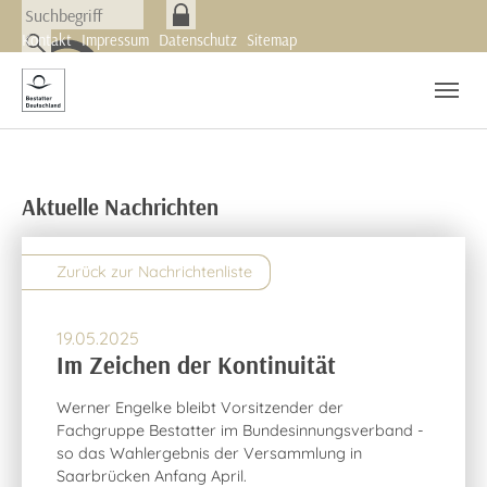
Skip to main navigation
Zum Hauptinhalt springen
Skip to page footer
Kontakt
Impressum
Datenschutz
Sitemap
(current)
Nachrichten
Newsletter
Aktuelle Nachrichten
Zurück zur Nachrichtenliste
19.05.2025
Im Zeichen der Kontinuität
Werner Engelke bleibt Vorsitzender der
Fachgruppe Bestatter im Bundesinnungsverband -
so das Wahlergebnis der Versammlung in
Saarbrücken Anfang April.