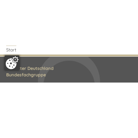
Start
Bestatter Deutschland
Bundesfachgruppe
Littenstraße 10
10179 Berlin
Tel.: 030 308823-0
E-Mail:
info@bestatterdeutschland.de