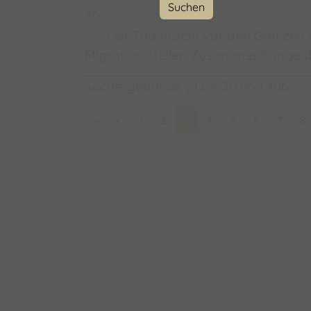
30.
Ausland
Der Tod macht vor den Grenzen
Migration stellen Zusammenhänge dar
Suchergebnisse 21 bis 30 von 406
«
<
1
2
3
4
5
6
7
8