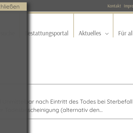
chließen
Kontakt
Impr
rsuche
Bestattungsportal
Aktuelles
Für al
Submenu fo
l Unmittelbar nach Eintritt des Todes bei Sterbefa
er Todesbescheinigung (alternativ den…