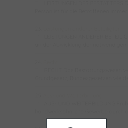
LEISTUNGEN DES BESTATTERS Der
Person ist für die Betroffenen immer
23.
Leistungen anderer Beteiligter
LEISTUNGEN ANDERER BETEILIGTER
an der Abwicklung der notwendigen 
24.
Recht
RECHT Das Bestattungswesen wei
Grundgesetz, Bundesgesetzen wie d
25.
Aus- und Weiterbildung
AUS- UND WEITERBILDUNG Früher 
handwerksähnliche Gewerbe durch di