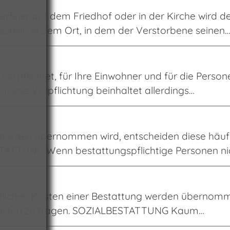
feier auf dem Friedhof oder in der Kirche wird de
bstelle in dem Ort, in dem der Verstorbene seinen
pflichtet, für Ihre Einwohner und für die Persone
. Diese Verpflichtung beinhaltet allerdings…
örden übernommen wird, entscheiden diese häufig 
ATTUNG Wenn bestattungspflichtige Personen ni
rderlichen Kosten einer Bestattung werden übernomm
 Kosten zu tragen. SOZIALBESTATTUNG Kaum…