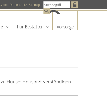
essum
Datenschutz
Sitemap
le
Für Bestatter
Vorsorge
r "Aktuelles"
Submenu for "Für alle"
Submenu for "Für Bestatter"
ll zu Hause: Hausarzt verständigen