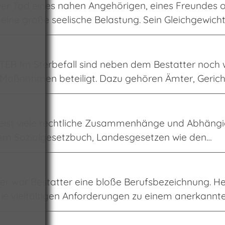
 Tod eines nahen Angehörigen, eines Freundes o
 eine große seelische Belastung. Sein Gleichgewich
 Im Sterbefall sind neben dem Bestatter noch we
Maßnahmen beteiligt. Dazu gehören Ämter, Gerich
st viele rechtliche Zusammenhänge und Abhängig
em Sozialgesetzbuch, Landesgesetzen wie den…
war Bestatter eine bloße Berufsbezeichnung. Heu
e vielfältigen Anforderungen zu einem anerkannt